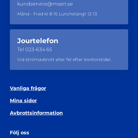
kundservice@msen.se
Månd - Fred kl 8-15 Lunchstängt 12-13
Jourtelefon
Tel
023-634 65
Vid strömavbrott eller fel efter kontorstider.
Vanliga frågor
Mina sidor
Avbrottsinformation
Följ oss