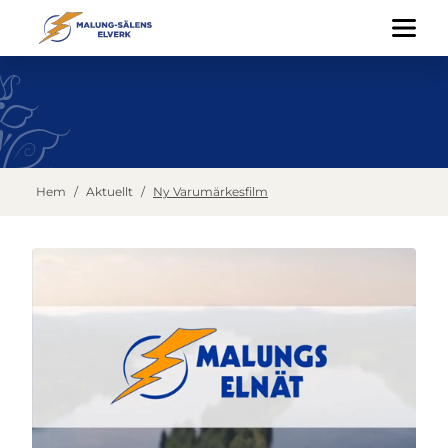
Hem
/
Aktuellt
/
Ny Varumärkesfilm