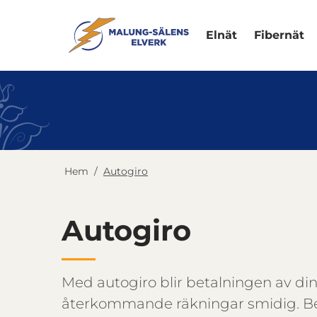
Elnät
Fibernät
Hem
/
Autogiro
Autogiro
Med autogiro blir betalningen av di
återkommande räkningar smidig. B