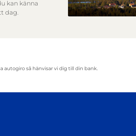
å du kan känna
tt dag.
 autogiro så hänvisar vi dig till din bank.