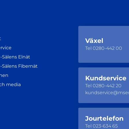
t
Växel
rvice
Tel
0280-442 00
-Sälens Elnät
-Sälens Fibernät
nen
Kundservice
och media
Tel
0280-442 20
kundservice@mse
Jourtelefon
Tel
023-634 65