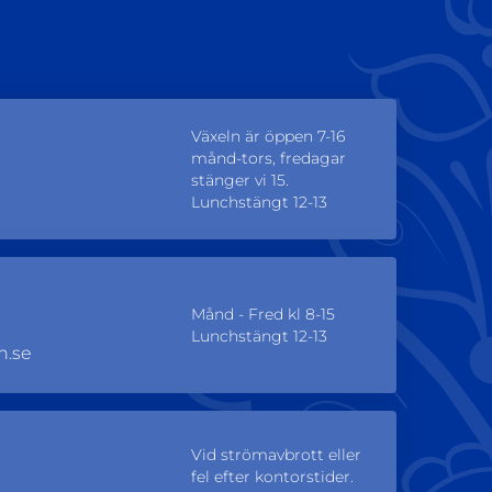
Växeln är öppen 7-16
månd-tors, fredagar
stänger vi 15.
Lunchstängt 12-13
Månd - Fred kl 8-15
Lunchstängt 12-13
n.se
Vid strömavbrott eller
fel efter kontorstider.