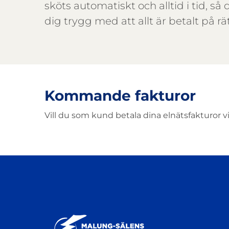
sköts automatiskt och alltid i tid, s
dig trygg med att allt är betalt på rä
Kommande fakturor
Vill du som kund betala dina elnätsfakturor via