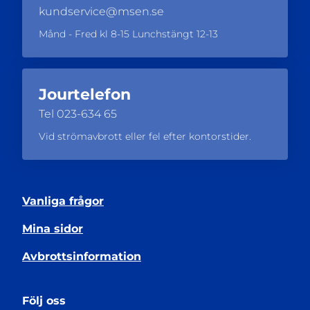
kundservice@msen.se
Månd - Fred kl 8-15 Lunchstängt 12-13
Jourtelefon
Tel
023-634 65
Vid strömavbrott eller fel efter kontorstider.
Vanliga frågor
Mina sidor
Avbrottsinformation
Följ oss