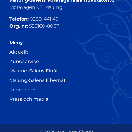
Malung-Sälens Företagshälsa huvudkontor
Moravägen 9F, Malung
Telefon:
0280-441 40
Org. nr:
556160-8067
Meny
Aktuellt
Kundservice
Malung-Sälens Elnät
Malung-Sälens Fibernät
Koncernen
Press och media