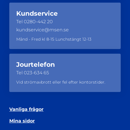
Kundservice
Tel
0280-442 20
kundservice@msen.se
Månd - Fred kl 8-15 Lunchstängt 12-13
Jourtelefon
Tel
023-634 65
Vid strömavbrott eller fel efter kontorstider.
Vanliga frågor
Mina sidor