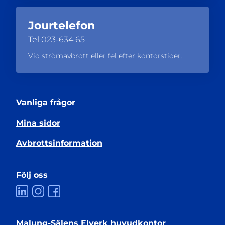
Jourtelefon
Tel
023-634 65
Vid strömavbrott eller fel efter kontorstider.
Vanliga frågor
Mina sidor
Avbrottsinformation
Följ oss
Malung-Sälens Elverk huvudkontor