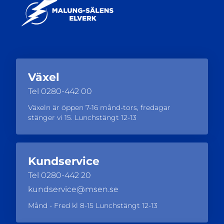
Växel
Tel
0280-442 00
Växeln är öppen 7-16 månd-tors, fredagar
stänger vi 15. Lunchstängt 12-13
Kundservice
Tel
0280-442 20
kundservice@msen.se
Månd - Fred kl 8-15 Lunchstängt 12-13