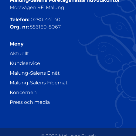
Malung-Sälens Företagshälsa huvudkontor
Moravägen 9F, Malung
Telefon:
0280-441 40
Org. nr:
556160-8067
Meny
Aktuellt
Kundservice
Malung-Sälens Elnät
Malung-Sälens Fibernät
Koncernen
Press och media