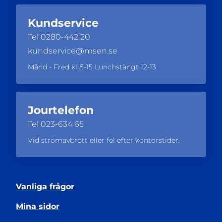
Kundservice
Tel
0280-442 20
kundservice@msen.se
Månd - Fred kl 8-15 Lunchstängt 12-13
Jourtelefon
Tel
023-634 65
Vid strömavbrott eller fel efter kontorstider.
Vanliga frågor
Mina sidor