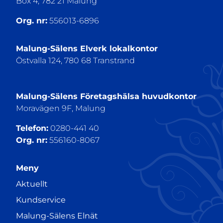
Box 4, 782 21 Malung
Org. nr:
556013-6896
Malung-Sälens Elverk lokalkontor
Östvalla 124, 780 68 Transtrand
Malung-Sälens Företagshälsa huvudkontor
Moravägen 9F, Malung
Telefon:
0280-441 40
Org. nr:
556160-8067
Meny
Aktuellt
Kundservice
Malung-Sälens Elnät