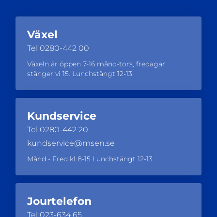
Växel
Tel
0280-442 00
Växeln är öppen 7-16 månd-tors, fredagar
stänger vi 15. Lunchstängt 12-13
Kundservice
Tel
0280-442 20
kundservice@msen.se
Månd - Fred kl 8-15 Lunchstängt 12-13
Jourtelefon
Tel
023-634 65