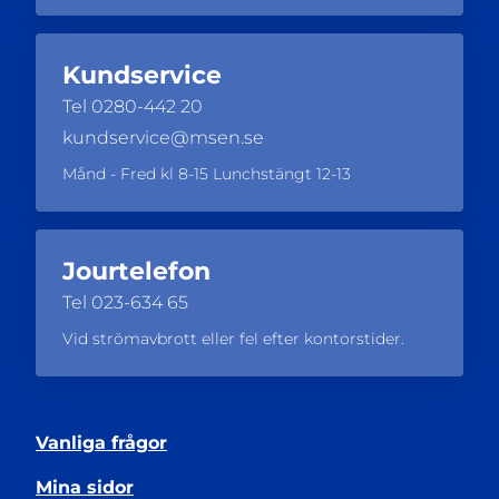
Kundservice
Tel
0280-442 20
kundservice@msen.se
Månd - Fred kl 8-15 Lunchstängt 12-13
Jourtelefon
Tel
023-634 65
Vid strömavbrott eller fel efter kontorstider.
Vanliga frågor
Mina sidor