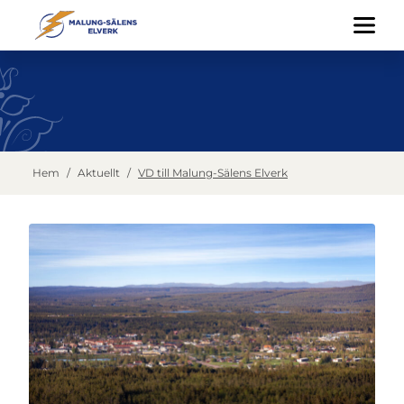
Hem
/
Aktuellt
/
VD till Malung-Sälens Elverk