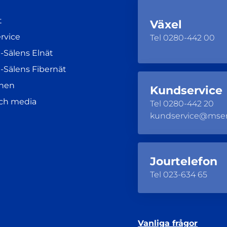
t
Växel
rvice
Tel
0280-442 00
-Sälens Elnät
-Sälens Fibernät
nen
Kundservice
och media
Tel
0280-442 20
kundservice@mse
Jourtelefon
Tel
023-634 65
Vanliga frågor