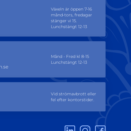
Växeln är öppen 7-16
månd-tors, fredagar
stänger vi 15.
Lunchstängt 12-13
Månd - Fred kl 8-15
Lunchstängt 12-13
n.se
Vid strömavbrott eller
fel efter kontorstider.