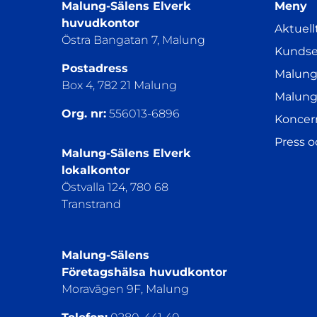
Malung-Sälens Elverk
Meny
huvudkontor
Aktuell
Östra Bangatan 7, Malung
Kundse
Postadress
Malung
Box 4, 782 21 Malung
Malung
Org. nr:
556013-6896
Koncer
Press 
Malung-Sälens Elverk
lokalkontor
Östvalla 124, 780 68
Transtrand
Malung-Sälens
Företagshälsa huvudkontor
Moravägen 9F, Malung