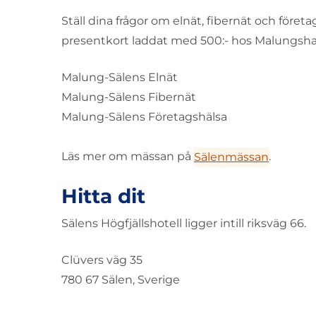
Ställ dina frågor om elnät, fibernät och företa
presentkort laddat med 500:- hos Malungshand
Malung-Sälens Elnät
Malung-Sälens Fibernät
Malung-Sälens Företagshälsa
Läs mer om mässan på
.
Sälenmässan
Hitta dit
Sälens Högfjällshotell ligger intill riksväg 66.
Clüvers väg 35
780 67 Sälen, Sverige