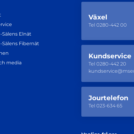
t
Växel
rvice
Tel
0280-442 00
-Sälens Elnät
-Sälens Fibernät
nen
Kundservice
och media
Tel
0280-442 20
kundservice@mse
Jourtelefon
Tel
023-634 65