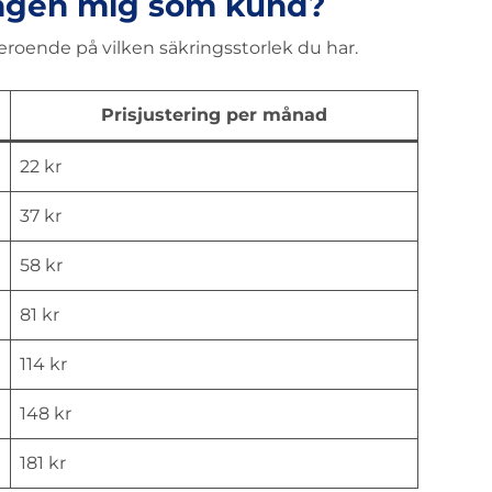
ingen mig som kund?
eroende på vilken säkringsstorlek du har.
Prisjustering per månad
22 kr
37 kr
58 kr
81 kr
114 kr
148 kr
181 kr