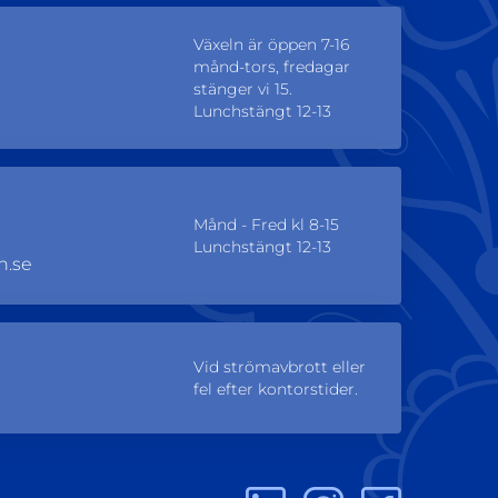
Växeln är öppen 7-16
månd-tors, fredagar
stänger vi 15.
Lunchstängt 12-13
Månd - Fred kl 8-15
Lunchstängt 12-13
n.se
Vid strömavbrott eller
fel efter kontorstider.