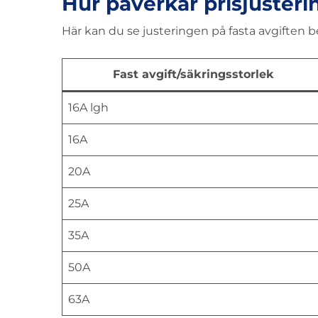
Hur påverkar prisjuster
Här kan du se justeringen på fasta avgiften b
Fast avgift/säkringsstorlek
16A lgh
16A
20A
25A
35A
50A
63A