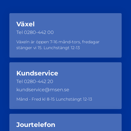
Växel
Tel
0280-442 00
Växeln är öppen 7-16 månd-tors, fredagar
stänger vi 15. Lunchstängt 12-13
Kundservice
Tel
0280-442 20
kundservice@msen.se
Månd - Fred kl 8-15 Lunchstängt 12-13
Jourtelefon