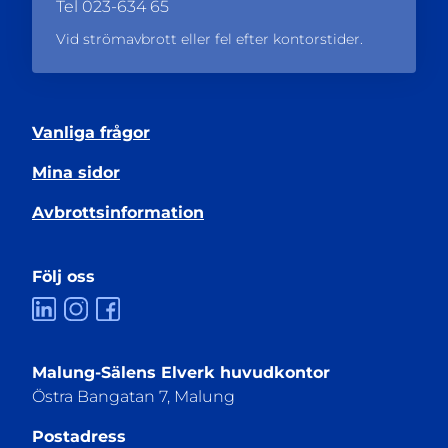
Tel
023-634 65
Vid strömavbrott eller fel efter kontorstider.
Vanliga frågor
Mina sidor
Avbrottsinformation
Följ oss
Malung-Sälens Elverk huvudkontor
Östra Bangatan 7, Malung
Postadress