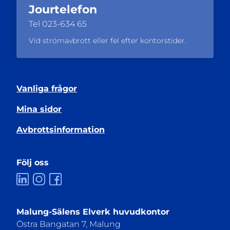
Jourtelefon
Tel
023-634 65
Vid strömavbrott eller fel efter kontorstider.
Vanliga frågor
Mina sidor
Avbrottsinformation
Följ oss
Malung-Sälens Elverk huvudkontor
Östra Bangatan 7, Malung