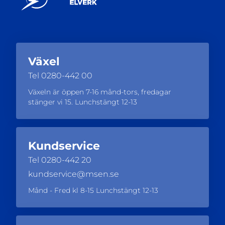
Växel
Tel
0280-442 00
Växeln är öppen 7-16 månd-tors, fredagar
stänger vi 15. Lunchstängt 12-13
Kundservice
Tel
0280-442 20
kundservice@msen.se
Månd - Fred kl 8-15 Lunchstängt 12-13