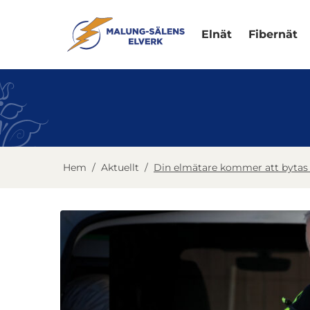
Elnät
Fibernät
Hem
/
Aktuellt
/
Din elmätare kommer att bytas 