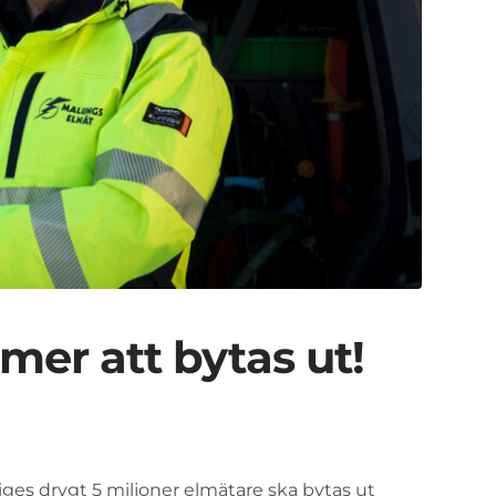
er att bytas ut!
riges drygt 5 miljoner elmätare ska bytas ut