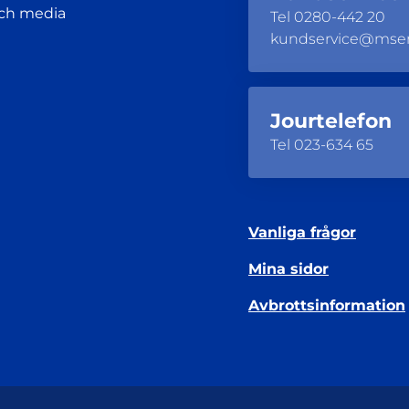
och media
Tel
0280-442 20
kundservice@mse
Jourtelefon
Tel
023-634 65
Vanliga frågor
Mina sidor
Avbrottsinformation