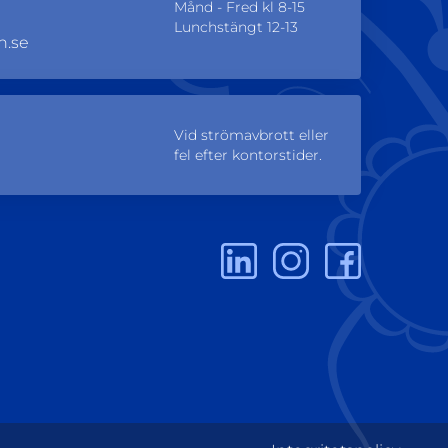
Månd - Fred kl 8-15
Lunchstängt 12-13
n.se
Vid strömavbrott eller
fel efter kontorstider.